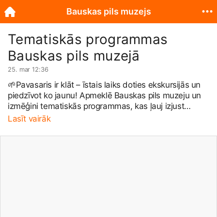
Bauskas pils muzejs
Tematiskās programmas
Bauskas pils muzejā
25. mar 12:36
🌱Pavasaris ir klāt – īstais laiks doties ekskursijās un
piedzīvot ko jaunu! Apmeklē Bauskas pils muzeju un
izmēģini tematiskās programmas, kas ļauj izjust
Kurzemes–Zemgales hercogistes dzīvi caur praktisku
Lasīt vairāk
pieredzi! Par programmām, pieejamību un cenām
uzzini, zvanot uz 📞 20 011 880. Vai kāda no
programmām jau izmēģināta? Padalies ar savu
pieredzi komentāros!