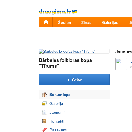
Pāriet
uz
saturu
Šodien
Ziņas
Galerijas
S
Jaunum
Bārbeles folkloras kopa
"Tīrums"
8
Sekot
Sākumlapa
Galerija
Jaunumi
Kontakti
Pasākumi