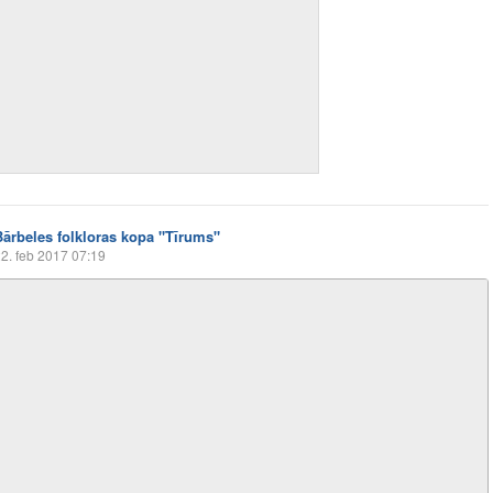
Bārbeles folkloras kopa "Tīrums"
2. feb 2017 07:19