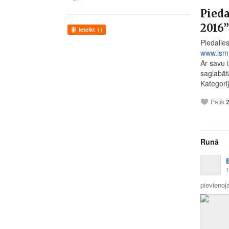
Pieda
2016”
Ieteikt
11
Piedalie
www.lsm.l
Ar savu 
saglabāt
Kategorij
Patīk
Runā
1
pievienoja