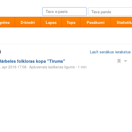
pēles
D-biedri
Lapas
Tops
Pasākumi
Statistik
i
Lasīt senākus ierakstus
Bārbeles folkloras kopa "Tīrums"
. apr 2016 17:06
· Aptuvenais lasīšanas ilgums - 1 min