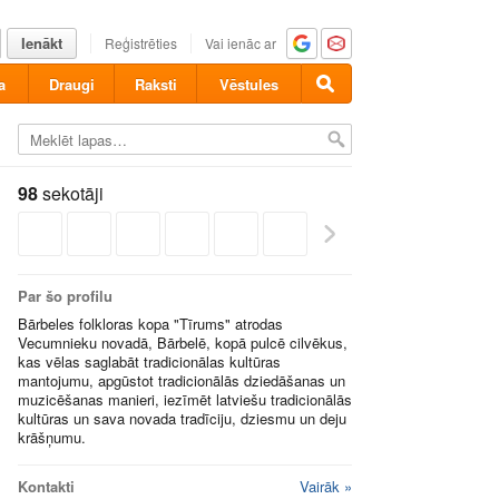
Ienākt
Reģistrēties
Vai ienāc ar
a
Draugi
Raksti
Vēstules
98
sekotāji
Par šo profilu
Bārbeles folkloras kopa "Tīrums" atrodas
Vecumnieku novadā, Bārbelē, kopā pulcē cilvēkus,
kas vēlas saglabāt tradicionālas kultūras
mantojumu, apgūstot tradicionālās dziedāšanas un
muzicēšanas manieri, iezīmēt latviešu tradicionālās
kultūras un sava novada tradīciju, dziesmu un deju
krāšņumu.
Kontakti
Vairāk »