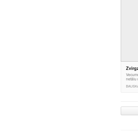
Zvirg
Vecumn
netālu 
BAUSKA