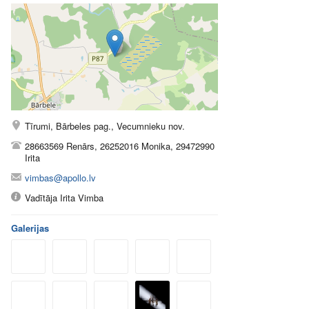
Tīrumi, Bārbeles pag., Vecumnieku nov.
28663569 Renārs, 26252016 Monika, 29472990
Irita
vimbas@apollo.lv
Vadītāja Irita Vimba
Galerijas