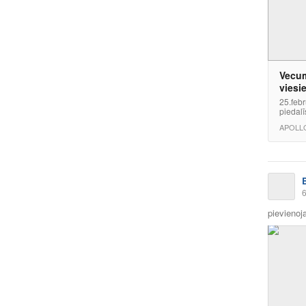
Vecum
viesi
25.febr
piedalī
APOLLO
6
pievienoja