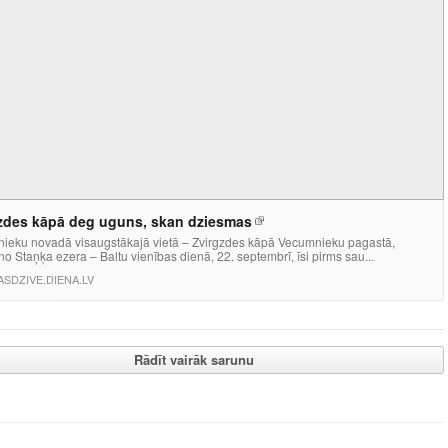
zdes kāpā deg uguns, skan dziesmas
ieku novadā visaugstākajā vietā – Zvirgzdes kāpā Vecumnieku pagastā,
no Staņķa ezera – Baltu vienības dienā, 22. septembrī, īsi pirms sau...
SDZIVE.DIENA.LV
Rādīt vairāk sarunu