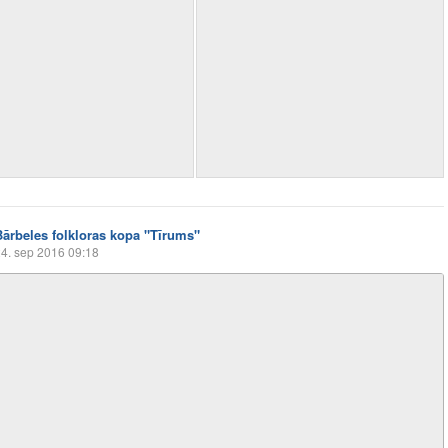
Bārbeles folkloras kopa "Tīrums"
4. sep 2016 09:18