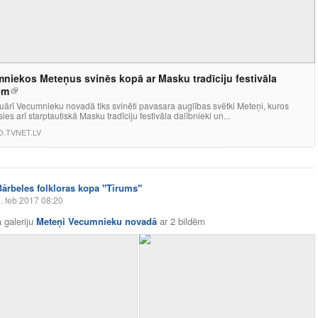
niekos Meteņus svinēs kopā ar Masku tradīciju festivāla
em
uārī Vecumnieku novadā tiks svinēti pavasara auglības svētki Meteņi, kuros
sies arī starptautiskā Masku tradīciju festivāla dalībnieki un...
.TVNET.LV
Bārbeles folkloras kopa "Tīrums"
. feb 2017 08:20
 galeriju
Meteņi Vecumnieku novadā
ar
2 bildēm