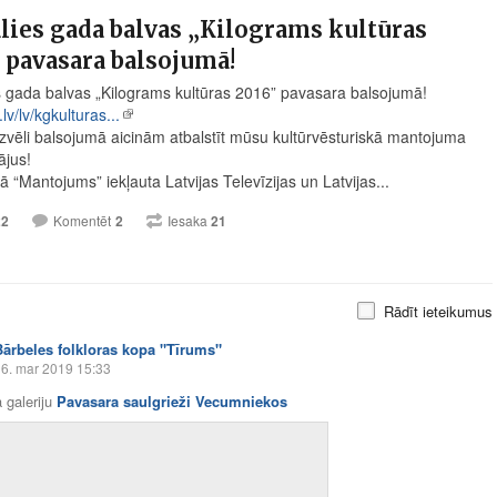
lies gada balvas „Kilograms kultūras
 pavasara balsojumā!
s gada balvas „Kilograms kultūras 2016” pavasara balsojumā!
v/lv/kgkulturas...
izvēli balsojumā aicinām atbalstīt mūsu kultūrvēsturiskā mantojuma
ājus!
ā “Mantojums” iekļauta Latvijas Televīzijas un Latvijas...
22
Komentēt
2
Iesaka
21
Rādīt ieteikumus
Bārbeles folkloras kopa "Tīrums"
6. mar 2019 15:33
 galeriju
Pavasara saulgrieži Vecumniekos