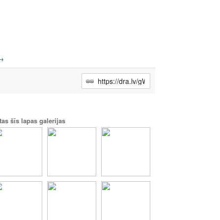
→
tas šīs lapas galerijas