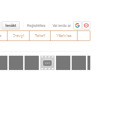
Ienākt
Reģistrēties
Vai ienāc ar
a
Draugi
Raksti
Vēstules