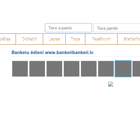
pēles
D-biedri
Lapas
Tops
Pasākumi
Statistik
Banketu ēdieni www.banketibanketi.lv