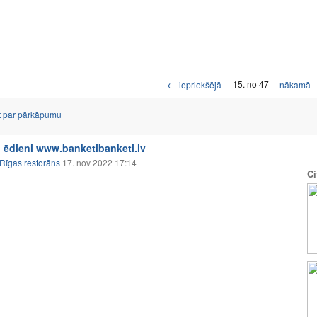
←
15. no 47
iepriekšējā
nākamā
t par pārkāpumu
 ēdieni www.banketibanketi.lv
Rīgas restorāns
17. nov 2022 17:14
Ci