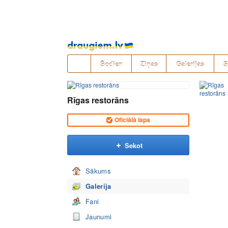
Pāriet
uz
saturu
Šodien
Ziņas
Galerijas
S
Rīgas restorāns
Oficiālā lapa
Sekot
Sākums
Galerija
Fani
Jaunumi