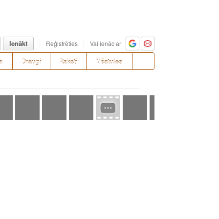
Ienākt
Reģistrēties
Vai ienāc ar
a
Draugi
Raksti
Vēstules