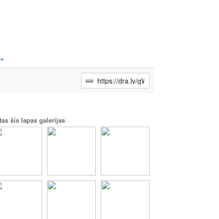
→
tas šīs lapas galerijas