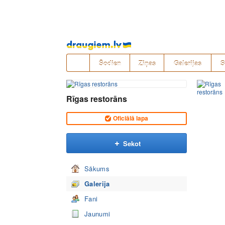
Pāriet
uz
saturu
Šodien
Ziņas
Galerijas
S
Rīgas restorāns
Oficiālā lapa
Sekot
Sākums
Galerija
Fani
Jaunumi