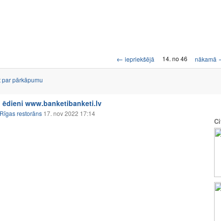
←
14. no 46
iepriekšējā
nākamā
t par pārkāpumu
 ēdieni www.banketibanketi.lv
Rīgas restorāns
17. nov 2022 17:14
Ci