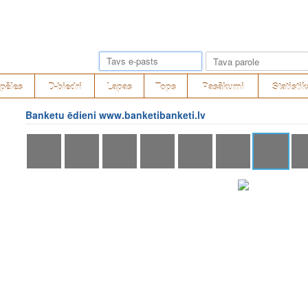
pēles
D-biedri
Lapas
Tops
Pasākumi
Statistik
Banketu ēdieni www.banketibanketi.lv