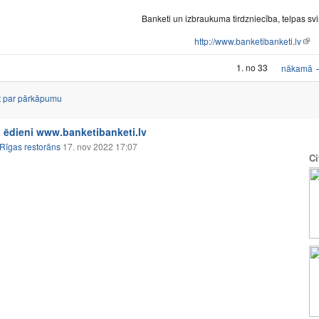
Banketi un izbraukuma tirdzniecība, telpas s
http://www.banketibanketi.lv
1. no 33
nākamā
t par pārkāpumu
 ēdieni www.banketibanketi.lv
Rīgas restorāns
17. nov 2022 17:07
Ci