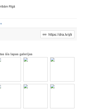
vinībām Rīgā
→
tas šīs lapas galerijas