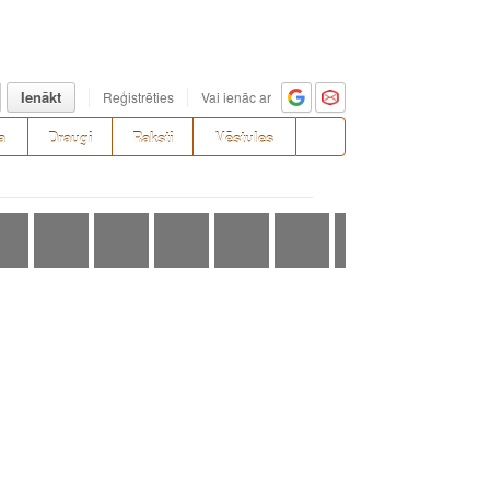
Ienākt
Reģistrēties
Vai ienāc ar
a
Draugi
Raksti
Vēstules