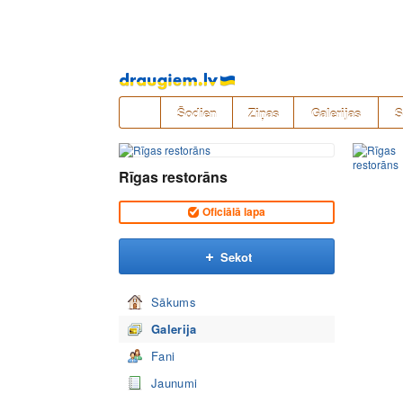
Pāriet
uz
saturu
Šodien
Ziņas
Galerijas
S
Rīgas restorāns
Oficiālā lapa
Sekot
Sākums
Galerija
Fani
Jaunumi