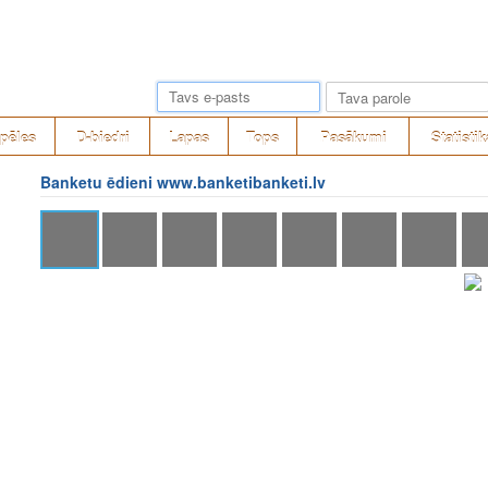
pēles
D-biedri
Lapas
Tops
Pasākumi
Statistik
Banketu ēdieni www.banketibanketi.lv