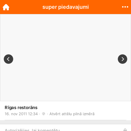
super piedavajumi
Rīgas restorāns
16. nov 2011 12:34 · 
 · 
Atvērt attēlu pilnā izmērā
Autorizējies, lai komentētu