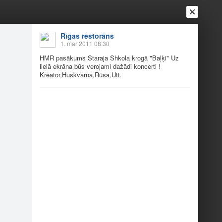
Rīgas restorāns
Ienākt
1. mar 2011 08:30
Reģistrēties
Vai ienāc ar
HMR pasākums Staraja Shkola krogā "Baļķi" Uz
a
Draugi
Raksti
Vēstules
lielā ekrāna būs verojami dažādi koncerti !
Kreator,Huskvarna,Rūsa,Utt.
HMR pasākums Staraja…