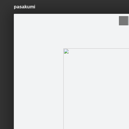
pasakumi
Pāriet
uz
saturu
Šodien
Ziņas
Galerijas
S
Rīgas restorāns
Oficiālā lapa
Sekot
Sākums
Galerija
Fani
Jaunumi
rūsa