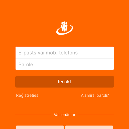
E-pasts vai mob. telefons
Parole
Ienākt
Reģistrēties
Aizmirsi paroli?
Vai ienāc ar