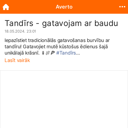
Averto
Tandīrs - gatavojam ar baudu
18.05.2024. 23:01
Iepazīstiet tradicionālās gatavošanas burvību ar
tandīru! Gatavojiet mutē kūstošus ēdienus šajā
unikālajā krāsnī. 🍢🍖🍕
#Tandīrs
#TradicionālāGatavošana
#Gardēdis
#Garšīgi
Lasīt vairāk
#GatavošanasPadomi