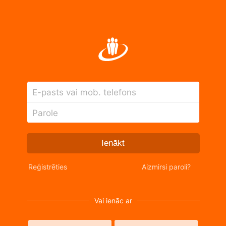
E-pasts vai mob. telefons
Parole
Ienākt
Reģistrēties
Aizmirsi paroli?
Vai ienāc ar