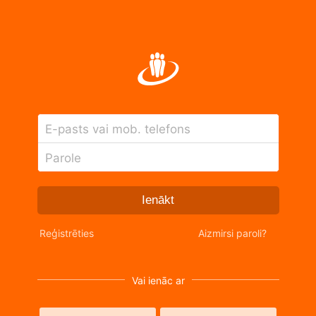
E-pasts vai mob. telefons
Parole
Ienākt
Reģistrēties
Aizmirsi paroli?
Vai ienāc ar