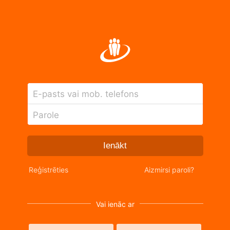
E-pasts vai mob. telefons
Parole
Ienākt
Reģistrēties
Aizmirsi paroli?
Vai ienāc ar