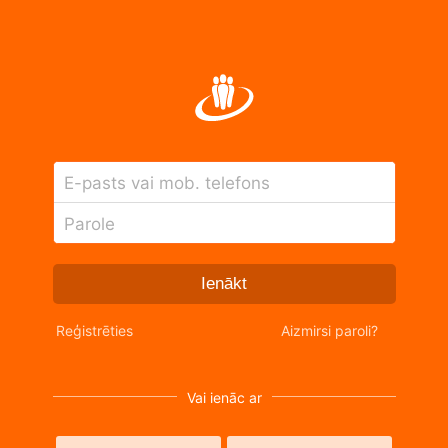
E-pasts vai mob. telefons
Parole
Ienākt
Reģistrēties
Aizmirsi paroli?
Vai ienāc ar