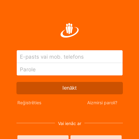
E-pasts vai mob. telefons
Parole
Ienākt
Reģistrēties
Aizmirsi paroli?
Vai ienāc ar