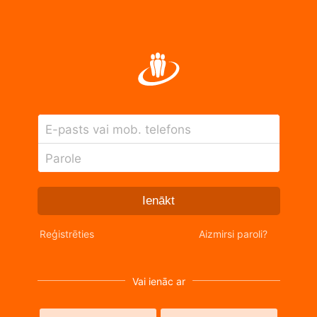
E-pasts vai mob. telefons
Parole
Ienākt
Reģistrēties
Aizmirsi paroli?
Vai ienāc ar