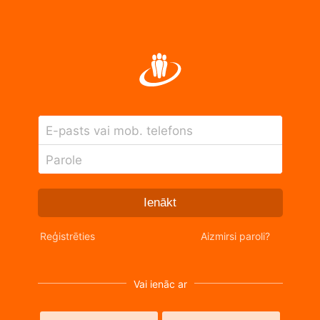
E-pasts vai mob. telefons
Parole
Ienākt
Reģistrēties
Aizmirsi paroli?
Vai ienāc ar