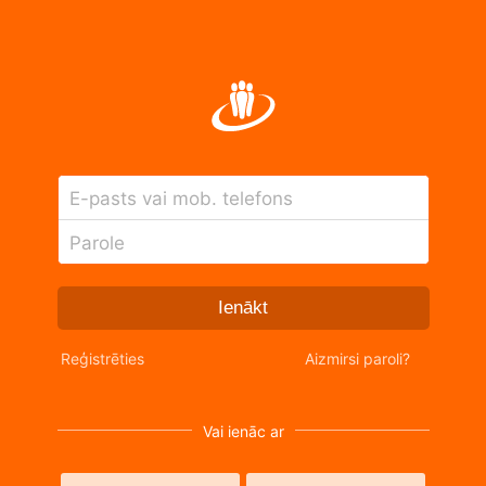
E-pasts vai mob. telefons
Parole
Ienākt
Reģistrēties
Aizmirsi paroli?
Vai ienāc ar