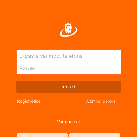
E-pasts vai mob. telefons
Parole
Ienākt
Reģistrēties
Aizmirsi paroli?
Vai ienāc ar