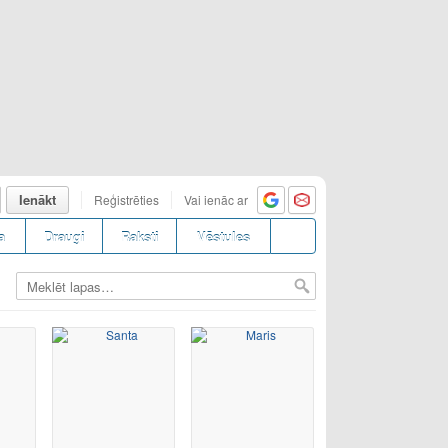
Ienākt
Reģistrēties
Vai ienāc ar
a
Draugi
Raksti
Vēstules