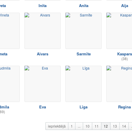
veta
Inita
Anita
Aija
neta
Aivars
Sarmīte
Kaspars
(38)
dmila
Eva
Līga
Regina
69)
iepriekšējā
1
...
10
11
12
13
14
.