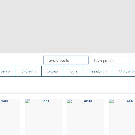
pēles
D-biedri
Lapas
Tops
Pasākumi
Statistik