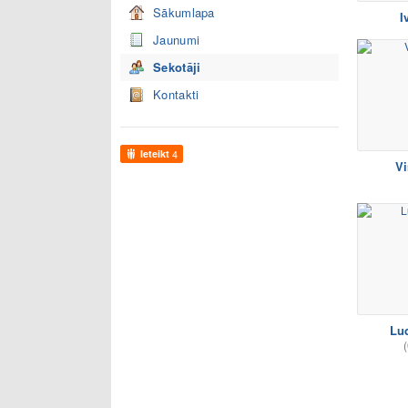
Sākumlapa
I
Jaunumi
Sekotāji
Kontakti
Ieteikt
4
Vi
Lu
(