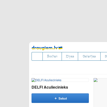
Pāriet
uz
saturu
Šodien
Ziņas
Galerijas
S
DELFI Aculiecinieks
Sekot