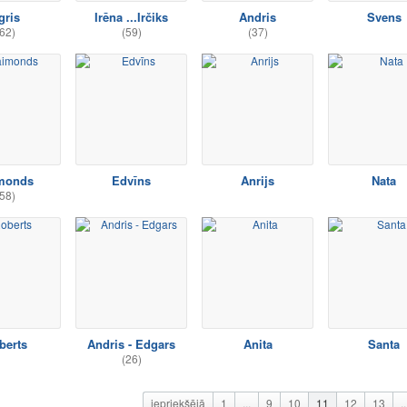
gris
Irēna ...Irčiks
Andris
Svens
62)
(59)
(37)
monds
Edvīns
Anrijs
Nata
58)
berts
Andris - Edgars
Anita
Santa
(26)
iepriekšējā
1
...
9
10
11
12
13
..