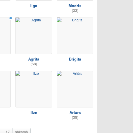
Ilga
Modris
(33)
Agrita
Brigita
(68)
Ilze
Artūrs
(38)
.
17
nākamā