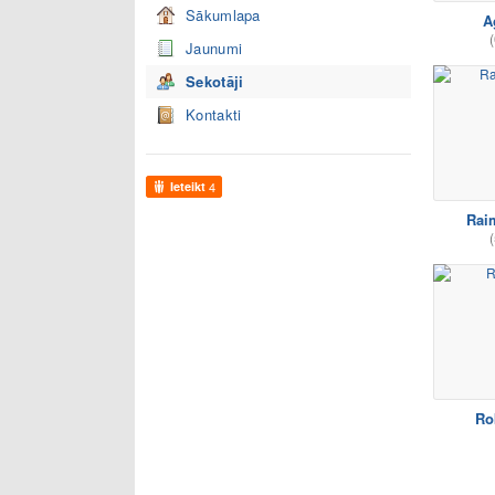
Sākumlapa
A
(
Jaunumi
Sekotāji
Kontakti
Ieteikt
4
Rai
(
Ro