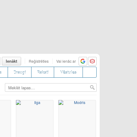
Ienākt
Reģistrēties
Vai ienāc ar
a
Draugi
Raksti
Vēstules