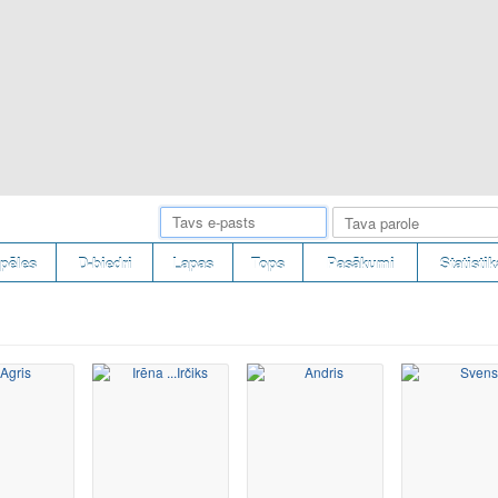
pēles
D-biedri
Lapas
Tops
Pasākumi
Statistik