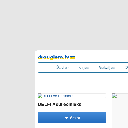
Pāriet
uz
saturu
Šodien
Ziņas
Galerijas
S
DELFI Aculiecinieks
Sekot