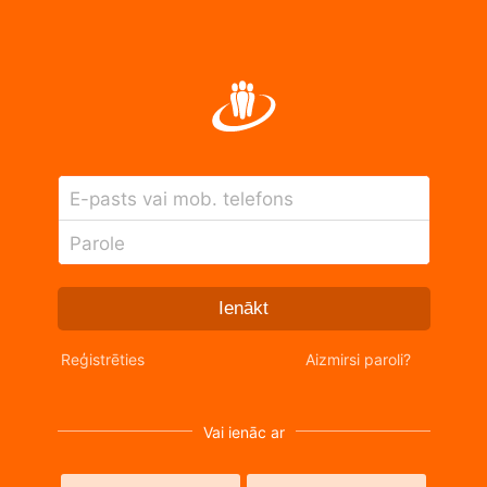
E-pasts vai mob. telefons
Parole
Ienākt
Reģistrēties
Aizmirsi paroli?
Vai ienāc ar